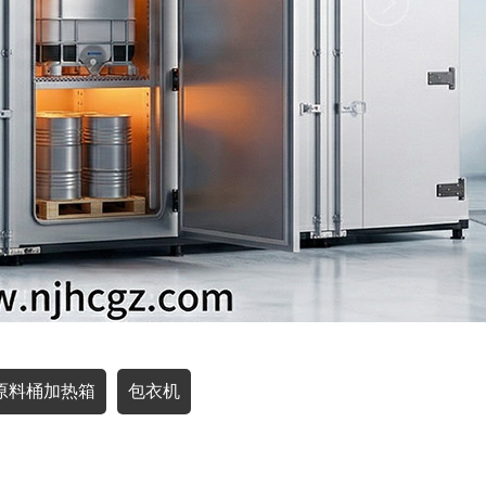
原料桶加热箱
包衣机